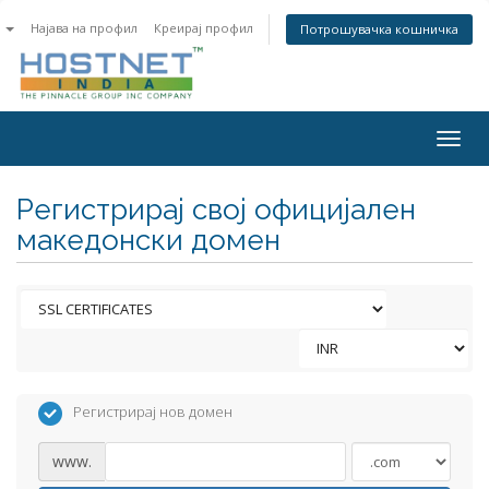
n
Најава на профил
Креирај профил
Потрошувачка кошничка
Togg
navig
Регистрирај свој официјален
македонски домен
Регистрирај нов домен
www.