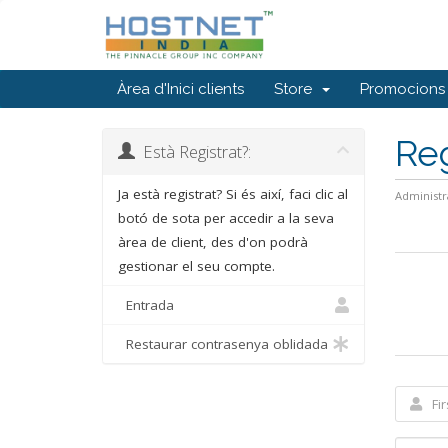
Àrea d'Inici clients
Store
Promocions
Reg
Està Registrat?:
Ja està registrat? Si és així, faci clic al
Administr
botó de sota per accedir a la seva
àrea de client, des d'on podrà
gestionar el seu compte.
Entrada
Restaurar contrasenya oblidada