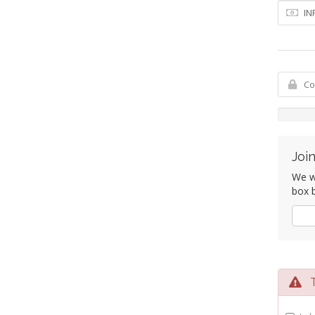
Join
We wo
box b
Si
Te