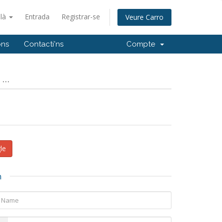
alà
Entrada
Registrar-se
Veure Carro
ons
Contacti'ns
Compte
..
le
n