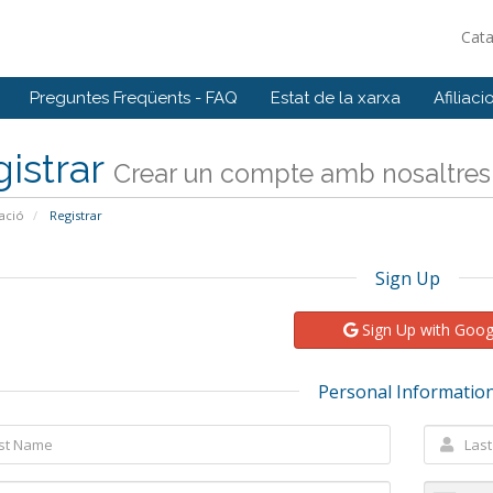
Cat
Preguntes Freqüents - FAQ
Estat de la xarxa
Afiliaci
istrar
Crear un compte amb nosaltres .
ació
Registrar
Sign Up
Sign Up with Goog
Personal Informatio