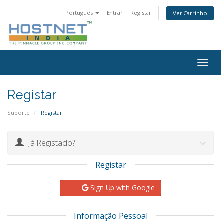
Português
Entrar
Registar
Ver Carrinho
Togg
navig
Registar
Suporte
Registar
Já Registado?
Registar
Sign Up with Google
Informação Pessoal