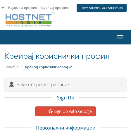
n
Најава на профил
Креирај профил
Потрошувачка кошничка
Togg
navig
Креирај кориснички профил
Почетна
Креирај кориснички профил
Веќе сте регистрирани?
Sign Up
Sign Up with Google
Персонални информации